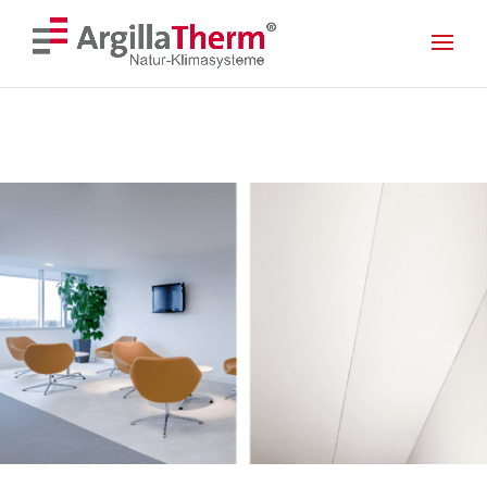
<! --- Mobile Menu --- >
<! --- Ende Mobile Menu --- >
Skip To Content