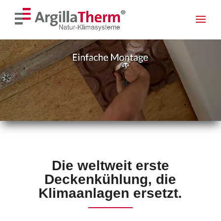
<! --- Mobile Menu --- >
<! --- Ende Mobile Menu --- >
Skip To Content
Video-
Player
Die weltweit erste
Deckenkühlung, die
Klimaanlagen ersetzt.