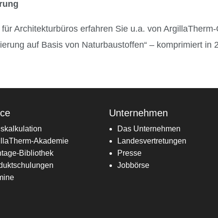
erung
 für Architekturbüros erfahren Sie u.a. von ArgillaTherm
rung auf Basis von Naturbaustoffen“ – komprimiert in 
ice
Unternehmen
iskalkulation
Das Unternehmen
illaTherm-Akademie
Landesvertretungen
tage-Bibliothek
Presse
duktschulungen
Jobbörse
mine