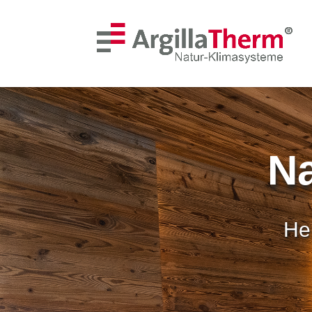
<! --- Mobile Menu --- >
<! --- Ende Mobile Menu --- >
Skip To Content
Na
Hei