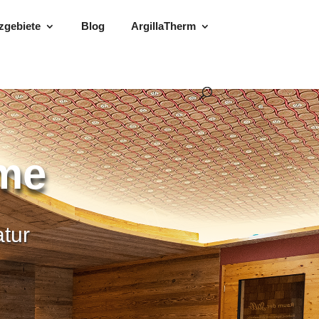
zgebiete
Blog
ArgillaTherm
eme
atur