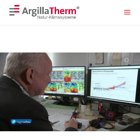
<! --- Mobile Menu --- >
<! --- Ende Mobile Menu --- >
Skip To Content