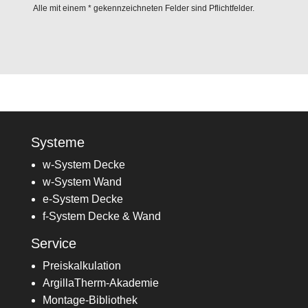
Alle mit einem * gekennzeichneten Felder sind Pflichtfelder.
d
A
l
l
e
t
e
e
r
r
.
Systeme
n
w-System Decke
a
w-System Wand
t
e-System Decke
i
f-System Decke & Wand
v
Service
e
Preiskalkulation
:
ArgillaTherm-Akademie
Montage-Bibliothek