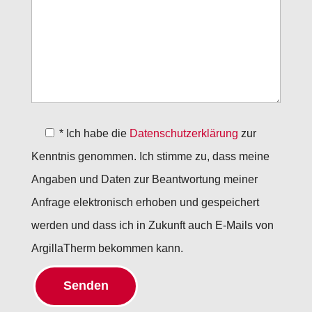
l
a
s
s
e
d
*
Ich habe die
Datenschutzerklärung
zur
i
Kenntnis genommen. Ich stimme zu, dass meine
e
Angaben und Daten zur Beantwortung meiner
s
Anfrage elektronisch erhoben und gespeichert
e
werden und dass ich in Zukunft auch E-Mails von
s
ArgillaTherm bekommen kann.
F
e
l