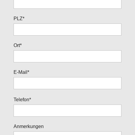
PLZ*
Ort*
E-Mail*
B
Telefon*
i
t
t
Anmerkungen
e